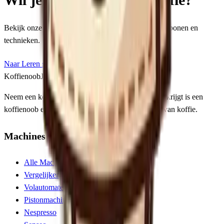
Bekijk onze uitgebreide artikelen over koffie zetten, bonen en
technieken.
Naar Leren sectie
Koffienoob
Jouw gids in de wereld van koffie
Neem een koffieboon en draai hem om. Wat je dan krijgt is een
koffienoob en een nieuw perspectief op de wereld van koffie.
Machines
Alle Machines
Vergelijken
Volautomaten
Pistonmachines
Nespresso