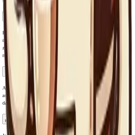
spelen zonder steeds dezelfde vragen te krijgen.
Wat is het verschil tussen de niveaus?
Het Noob niveau bevat basisvragen over koffie die de meeste
mensen kunnen beantwoorden. Kenner gaat dieper in op
zetmethodes en koffiebonen. Barista niveau is voor echte experts
met vragen over extractie, herkomst en professionele technieken.
Waar komen de vragen vandaan?
Alle vragen zijn geschreven door ons team en gebaseerd op onze
artikelen en reviews. Na elke vraag krijg je uitleg, zodat je ook
daadwerkelijk iets leert over koffie.
Kan ik de quiz vaker spelen?