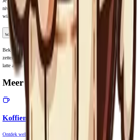
Je kunt de quiz zo vaak spelen als je wilt. Probeer alle drie de
niveaus en kijk of je je score kunt verbeteren. De vragen worden
willekeurig gekozen, dus elke sessie is anders.
Waar kan ik meer leren over koffie?
Bekijk onze Leren sectie voor uitgebreide artikelen over koffie
zetten, bonen, zetmethodes en meer. Van de perfecte espresso tot
latte art basics, we hebben artikelen voor elk niveau.
Meer handige hulpmiddelen
Koffiemachine keuzehulp
Ontdek welke koffiemachine bij jou past