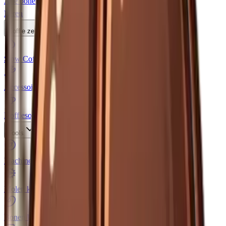
Alle bonen bekijken
Leren
Koffie zetten
Slow Coffee
Pour-over, French press, moka pot en meer
Accessoires
Tampers, weegschalen, melkkannen
Koffiesoorten
Van espresso tot cold brew
Tools
Machine keuzehulp
Vind jouw perfecte machine
Molen keuzehulp
Vind de juiste koffiemolen
Bonen keuzehulp
Vind de juiste koffiebonen