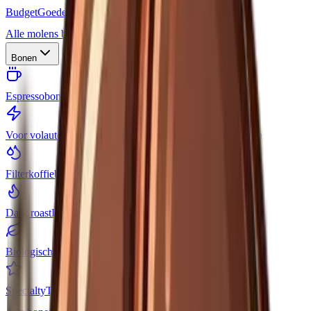
Budget
Goede molens voor weinig geld
Alle molens bekijken
Bonen
Espressobonen
Vol van smaak en met crema
Voor volautomaat
Bonen die je machine moeiteloos aankan
Filterkoffiebonen
Helder en aromatisch
Dark roast
Donker gebrand en stevig
Biologisch
Met biologisch keurmerk
Specialty
Topkwaliteit, vaak single origin