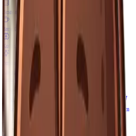
Bespaarcalculator
Hoeveel bespaar je thuis?
Brew Calculator
Perfecte koffie/water ratio
Koffie Trivia
Test je koffiekennis
Persoonlijkheidstest
Welke koffie ben jij?
Alle tools bekijken
Artikelen
Koffiesoorten
Machines
Volautomaten
Pistonmachines
Nespresso
Senseo
Dolce Gusto
Filterkoffie
Vergelijken
Alle machines bekijken
Molens