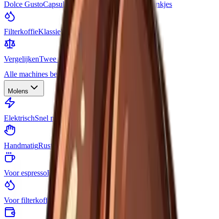
Dolce Gusto
Capsules voor veel verschillende drankjes
Filterkoffie
Klassieke kan koffie
Vergelijken
Twee machines naast elkaar
Alle machines bekijken
Molens
Elektrisch
Snel malen met een druk op de knop
Handmatig
Rustig zelf malen
Voor espresso
Fijn en consistent maalwerk
Voor filterkoffie
Grover maalwerk voor pour-over