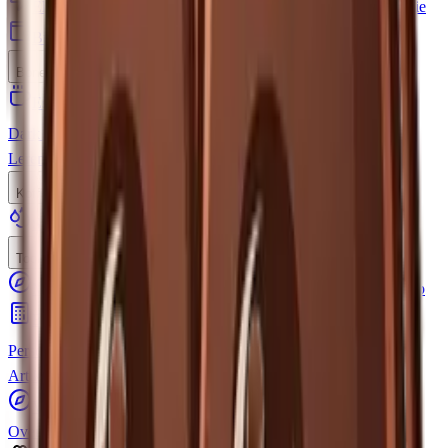
Elektrisch
Handmatig
Voor espresso
Voor filterkoffie
Budget
Alle molens bekijken
Bonen
Espressobonen
Voor volautomaat
Filterkoffiebonen
Dark roast
Biologisch
Specialty
Alle bonen bekijken
Leren
Koffie zetten
Slow Coffee
Accessoires
Koffiesoorten
Tools
Machine keuzehulp
Molen keuzehulp
Bonen keuzehulp
Bespaarcalculator
Brew Calculator
Koffie Trivia
Persoonlijkheidstest
Alle tools bekijken
Artikelen
Vind je machine
Over ons
Contact