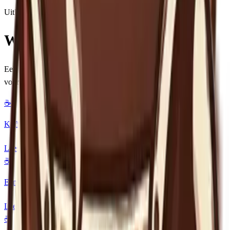
Uitleg bij elk antwoord zodat je bijleert
Wist je dat...?
Een paar interessante koffieweetjes om je alvast warm te maken
voor de quiz
☕
Koffie is na olie de meest verhandelde grondstof ter wereld
Lees meer
☕
Een espresso bevat minder cafeïne dan een kopje filterkoffie
Lees meer
☕