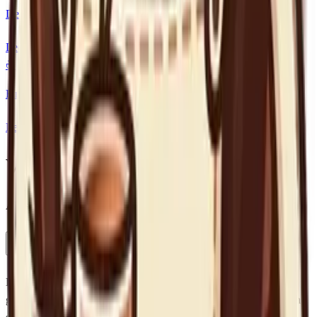
De naam 'cappuccino' komt van de kapucijner monniken
Lees meer
☕
Finland is het land met het hoogste koffieverbruik per hoofd
Lees meer
Veelgestelde vragen
Alles over de Koffie Trivia
Hoeveel vragen heeft de koffie quiz?
Elke quiz bevat 10 vragen. De vragen worden willekeurig
geselecteerd uit onze database, dus je kunt de quiz meerdere keren