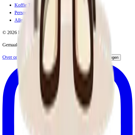
Koffie Trivia
Persoonlijkheidstest
Alle tools
©
2026
Koffienoob. Alle rechten voorbehouden.
Gemaakt door
Vizibly
Over ons
Hoe wij reviewen
Contact
Privacy
Cookie-instellingen