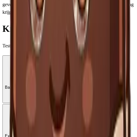
gevorderden, of
Barista
voor de echte koffie-experts. Na elke vraag
krijg je uitleg, zodat je ook daadwerkelijk bijleert.
Kies je niveau
Test je koffiekennis in 10 vragen
🥉
🥈
Noob
Kenner
Basisvragen voor beginners
Voor de gevorderde koffieliefhebber
Start quiz
Start quiz
🥇
Barista
Expert niveau vragen