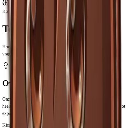
Koffie Trivia
Test je
koffiekennis
Hoeveel weet jij over koffie? Kies je niveau en beantwoord 10
vragen. Van beginner tot expert, er is voor iedereen een uitdaging.
Over de Koffie Quiz
Onze trivia quiz test je kennis over alles wat met koffie te maken
heeft: van de basics zoals het verschil tussen
Arabica en Robusta
, tot
expertkennis over
espresso extractie
.
Kies uit drie niveaus:
Noob
voor beginners,
Kenner
voor