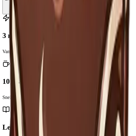
Start quiz
3 niveaus
Van Noob tot Barista, kies je eigen uitdaging
10 vragen
Snelle quiz die je in een paar minuten speelt
Leer bij