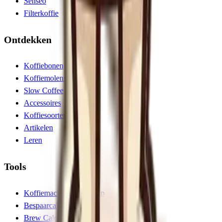
Senseo
Filterkoffie
Ontdekken
Koffiebonen
Koffiemolens
Slow Coffee
Accessoires
Koffiesoorten
Artikelen
Leren
Tools
Koffiemachine keuzehulp
Bespaarcalculator
Brew Calculator