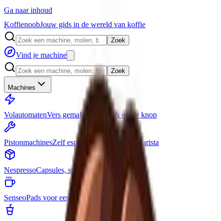
Ga naar inhoud
Koffienoob
Jouw gids in de wereld van koffie
Zoek
Vind je machine
Zoek
Machines
Volautomaten
Vers gemalen, één druk op de knop
Pistonmachines
Zelf espresso zetten als een barista
Nespresso
Capsules, snel en simpel
Senseo
Pads voor een snelle bak