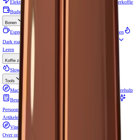
Elektrisch
Handmatig
Voor espresso
Voor filterkoffie
Budget
Alle molens bekijken
Bonen
Espressobonen
Voor volautomaat
Filterkoffiebonen
Dark roast
Biologisch
Specialty
Alle bonen bekijken
Leren
Koffie zetten
Slow Coffee
Accessoires
Koffiesoorten
Tools
Machine keuzehulp
Molen keuzehulp
Bonen keuzehulp
Bespaarcalculator
Brew Calculator
Koffie Trivia
Persoonlijkheidstest
Alle tools bekijken
Artikelen
Vind je machine
Over ons
Contact