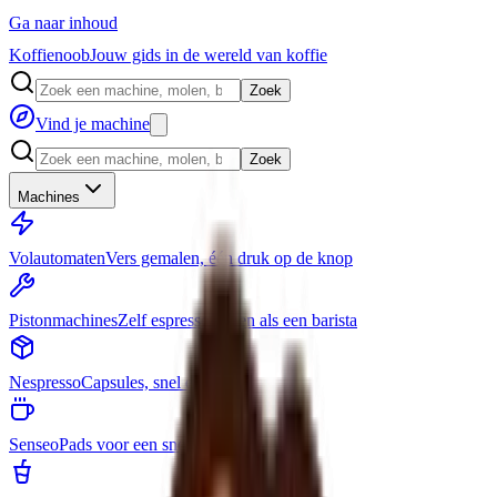
Ga naar inhoud
Koffienoob
Jouw gids in de wereld van koffie
Zoek
Vind je machine
Zoek
Machines
Volautomaten
Vers gemalen, één druk op de knop
Pistonmachines
Zelf espresso zetten als een barista
Nespresso
Capsules, snel en simpel
Senseo
Pads voor een snelle bak