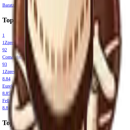
Baratza
•
€214-€262
Top 5 Molens
1
1Zpresso K-Ultra
9
2
Comandante C40 MK4
9
3
1Zpresso J-Ultra review
8.8
4
Eureka Mignon Specialita
8.8
5
Fellow Ode Gen 2
8.8
Top 5