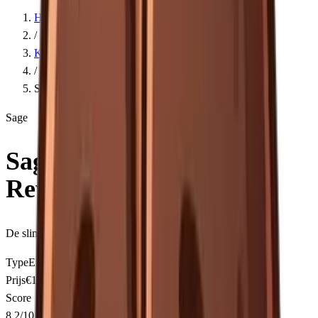
Home
/
Koffiemolens
/
Sage Smart Grinder Pro Review
Sage
Sage
Smart
Grinder
Pro
Review
De slimste elektrische molen voor espresso en filter
Type
Elektrisch
Prijs
€190-€232
Score
8.2
/
10