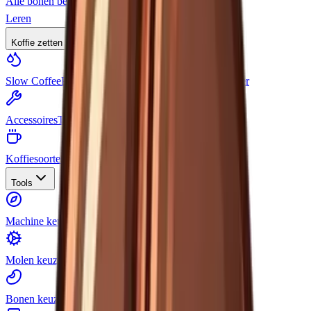
Alle bonen bekijken
Leren
Koffie zetten
Slow Coffee
Pour-over, French press, moka pot en meer
Accessoires
Tampers, weegschalen, melkkannen
Koffiesoorten
Van espresso tot cold brew
Tools
Machine keuzehulp
Vind jouw perfecte machine
Molen keuzehulp
Vind de juiste koffiemolen
Bonen keuzehulp
Vind de juiste koffiebonen