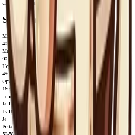
als je via deze links koopt, zonder extra kosten voor jou.
Specificaties
Maalwerk
40mm conische stalen bramen
Maalstanden
60 (stepped)
Hopper capaciteit
450 gram
Opvangbak
160 gram
Timer
Ja, Dosing IQ technologie
LCD scherm
Ja
Portafilter houder
50-58mm verstelbaar