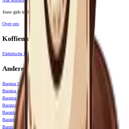
Alle koffiemolens
Jouw gids in de wereld van koffie.
Over ons
Koffiemolens
Elektrische Molens
Handmatige Molens
Andere
Elektrische Molens
Baratza Encore ESP review
8.4
Baratza
•
€149-€199
Baratza Encore
8.5
Baratza
•
€128-€156
Baratza Sette 270 review
8.6
Baratza
•
€295-€340
Baratza Sette 30 AP
8.3