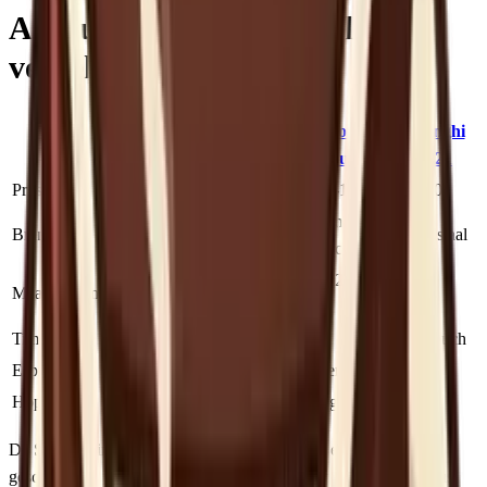
Allround elektrische molens
vergelijking
Smart
Baratza
Fellow
De'Longhi
Grinder Pro
Encore
Opus
KG521
Prijs
€190-232
€128-€156
€175-195
€220-250
40mm
40mm
Bramen
40mm conisch
Conisch staal
conisch
conisch
41 (120
Maalstanden
60
40
18
pos.)
Timer
Dosing IQ
Nee
Nee
Sensor-touch
Espresso
Ja
Nee
Beperkt
Beperkt
Hopper
450 gram
227 gram
100 gram
350 gram
De Smart Grinder Pro wint op maalstanden en espresso-
geschiktheid. De Encore wint op filterkwaliteit en prijs. De Opus