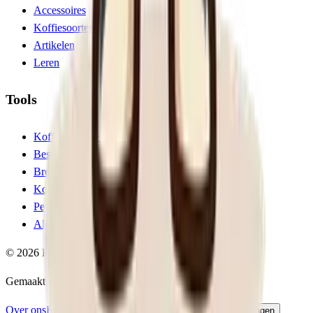
Accessoires
Koffiesoorten
Artikelen
Leren
Tools
Koffiemachine keuzehulp
Bespaarcalculator
Brew Calculator
Koffie Trivia
Persoonlijkheidstest
Alle tools
©
2026
Koffienoob. Alle rechten voorbehouden.
Gemaakt door
Vizibly
Over ons
Hoe wij reviewen
Contact
Privacy
Cookie-instellingen