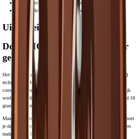
Timer dosering vereist kalibratie bij nieuwe bonen
Geen stepless verstelling voor ultieme fine-tuning
Uitgebreide review
Dosing IQ: slim doseren zonder
gedoe
Het meest opvallende aan de Smart Grinder Pro is de Dosing IQ
technologie. Dit systeem meet de maaltijd en probeert zo een
consistente dosis te leveren, ongeacht de
maalstand
. In de praktijk
werkt dit redelijk goed: stel je gewenste gewicht in (bijvoorbeeld 18
gram), en de molen stopt automatisch.
Maar er zit een addertje onder het gras. Bij elke nieuwe koffie moet
je de timer opnieuw kalibreren, omdat verschillende bonen anders
malen. Met lichtgebrande bonen krijg je meer output dan met