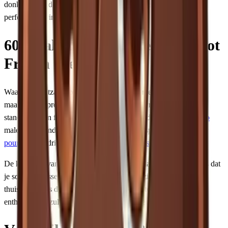
donkergebrande. Reken op wat experimenteren voordat je de
perfecte dosering te pakken hebt.
60 maalstanden: van espresso tot
French press
Waar de Baratza Encore stopt bij 40 standen en niet fijn genoeg
maalt voor espresso, gaat de Smart Grinder Pro verder. Met 60
standen en een fijnere ondergrens kun je daadwerkelijk
espresso
malen. De standen 1-15 zijn geschikt voor espresso, 15-30 voor
pour-over
en drip, en 30-60 voor
French press
en cold brew.
De keerzijde van stepped verstellingen (in plaats van stepless) is dat
je soms net tussen twee perfecte standen in zit. Voor de meeste
thuisbarista's is dit geen probleem, maar echte espresso-
enthousiasten zullen dit als beperking ervaren.