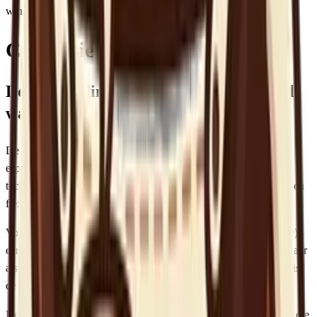
wint op design. De KG521 wint op Dedica-integratie.
Conclusie
De bottom line: is deze molen jouw geld
waard?
De Sage Smart Grinder Pro is een veelzijdige molen die zowel
espresso als filter aan kan. De 60 maalstanden, Dosing IQ
technologie en het LCD scherm maken hem gebruiksvriendelijk en
flexibel.
Voor wie alleen filterkoffie drinkt, blijft de Baratza Encore (€140)
een betere deal: goedkoper, consistenter en beter repareerbaar. Maar
als je een espressomachine hebt en niet twee aparte molens wilt, is
de Smart Grinder Pro een solide keuze.
De grootste concurrent is misschien wel de Fellow Opus (€200), die