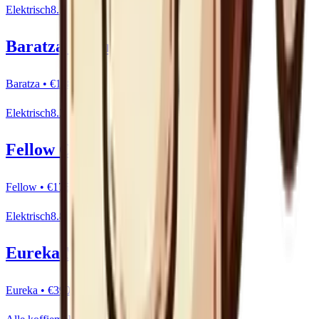
Elektrisch
8.5
Baratza Encore
Baratza
•
€128-€156
Elektrisch
8.3
Fellow Opus
Fellow
•
€175-€195
Elektrisch
8.8
Eureka Mignon Specialita
Eureka
•
€390-€420