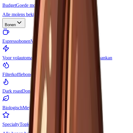
Budget
Goede molens voor weinig geld
Alle molens bekijken
Bonen
Espressobonen
Vol van smaak en met crema
Voor volautomaat
Bonen die je machine moeiteloos aankan
Filterkoffiebonen
Helder en aromatisch
Dark roast
Donker gebrand en stevig
Biologisch
Met biologisch keurmerk
Specialty
Topkwaliteit, vaak single origin