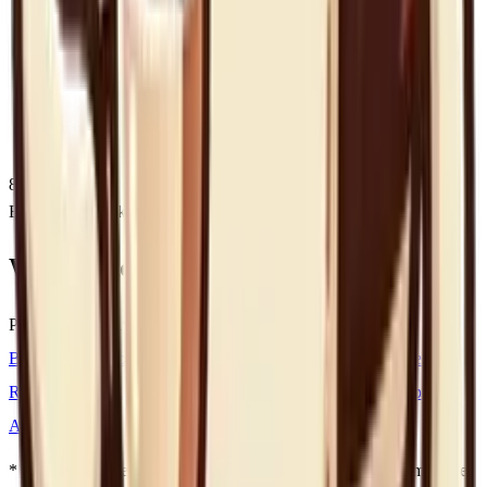
8.2
/
10
Eindscore
Uitstekend
Waar te koop?
Prijsindicatie:
€190-€232
Bol.com
Bekijk op
Bol.com
Coolblue
Bekijk op
Coolblue
Roastmarket
Bekijk op
Roastmarket
Amazon.nl
Bekijk op
Amazon.nl
* Dit zijn affiliate links: Koffienoob ontvangt een kleine commissie