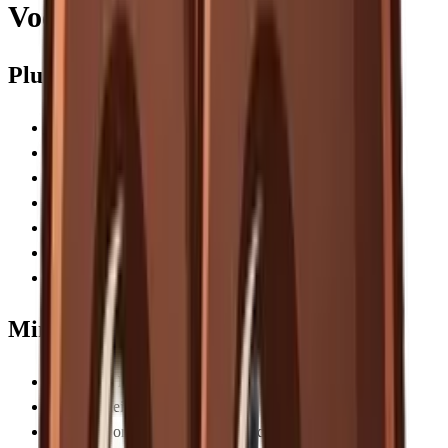
Voordelen & nadelen
Pluspunten
60 maalstanden voor extreme precisie
Dosing IQ technologie voor consistente dosering
LCD scherm met duidelijke informatie
Geschikt voor zowel espresso als filter
Grote bonenhopper van 450 gram
Handige portafilter houder inbegrepen
Stalen conische bramen van goede kwaliteit
Minpunten
Retentie is hoger dan bij premium molens
Maalsnelheid relatief langzaam
Kunststof onderdelen voelen minder premium