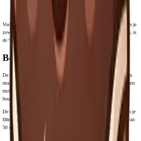
Minder retentie
Bewezen track record van jarenlange betrouwbaarheid
Voor puur filterkoffie blijft de Encore onze aanbeveling. Maar als je
zowel espresso als filter wilt malen zonder twee molens te kopen, is
de Smart Grinder Pro een logische keuze.
Bouwkwaliteit en design
De Smart Grinder Pro ziet er modern uit met zijn LCD scherm en
strakke lijnen. De buitenkant is voornamelijk kunststof, wat bij een
molen van €210 wat tegenvalt. De bonenhopper is van glas en
houdt 450 gram, ruim voldoende voor thuisgebruik.
De portafilter houder is een handige toevoeging. Je kunt direct in je
filterdrager malen zonder opvangbak. De houder is verstelbaar van
50 tot 58mm, dus past bij vrijwel elke espressomachine.