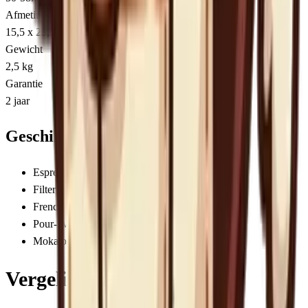
Afmetingen
15,5 x 23,5 x 39,3 cm
Gewicht
2,5 kg
Garantie
2 jaar
Geschikt voor
Espresso
Filter
French Press
Pour-over
Moka pot
Vergelijkbare molens