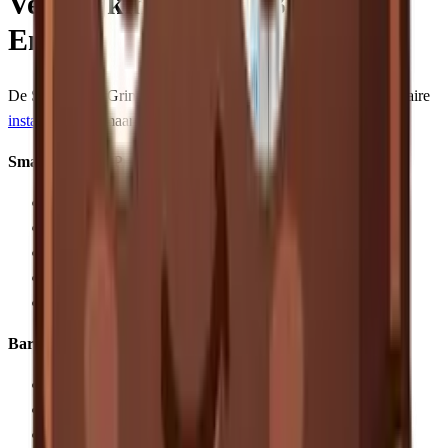
Vergelijking met de Baratza
Encore
De Sage Smart Grinder Pro en
Baratza Encore
zijn beide populaire
instap-molens
, maar bedienen een ander publiek:
Smart Grinder Pro wint op:
Espresso-geschiktheid (Encore kan geen echte espresso)
Meer maalstanden (60 vs 40)
Ingebouwde timer met gewichtschatting
LCD scherm voor duidelijke feedback
Portafilter houder inbegrepen
Baratza Encore wint op:
Consistentie voor filterkoffie
Lagere prijs (€140 vs €210)
Betere repareerbaarheid (alle onderdelen los verkrijgbaar)