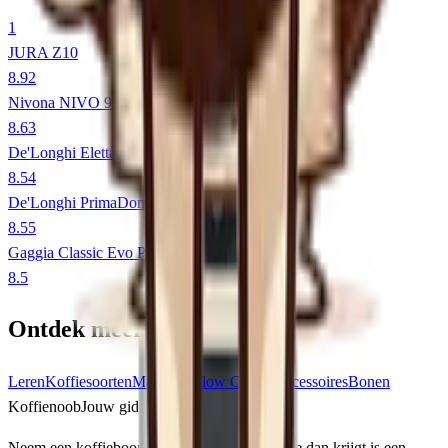
1
JURA Z10
8.9
2
Nivona NIVO 9101
8.6
3
De'Longhi Eletta Explore
8.5
4
De'Longhi PrimaDonna Soul
8.5
5
Gaggia Classic Evo Pro
8.5
Ontdek meer
Leren
Koffiesoorten
Machines
Slow Coffee
Accessoires
Bonen
Koffienoob
Jouw gids in de wereld van koffie
Neem een koffieboon en draai hem om. Wat je dan krijgt is een