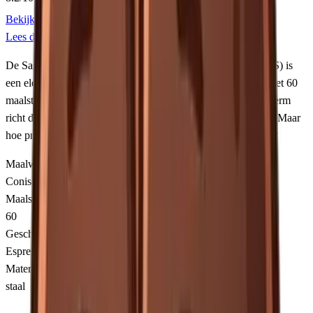
Bekijk bij
Bol.com
Vergelijk alle winkels
↓
Lees de review
De Sage Smart Grinder Pro (ook bekend als Breville in de VS) is
een elektrische molen die zowel espresso als filter aan kan. Met 60
maalstanden, Dosing IQ technologie en een handig LCD scherm
richt deze molen zich op thuisbarista's die flexibiliteit zoeken. Maar
hoe presteert hij vergeleken met de populaire Baratza Encore?
Maalwerk
Conische bramen
Maalstanden
60
Geschikt voor
Espresso, Filter
Materiaal
staal