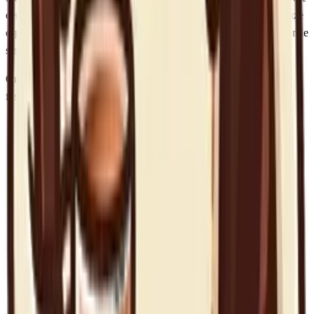
een moderner design heeft maar minder maalstanden. Voor serieuze
espresso-liefhebbers is de Eureka Mignon serie (€290+) de volgende
stap omhoog.
Onze score: 8.2/10. Een goede allrounder voor thuisbarista's die
flexibiliteit zoeken.