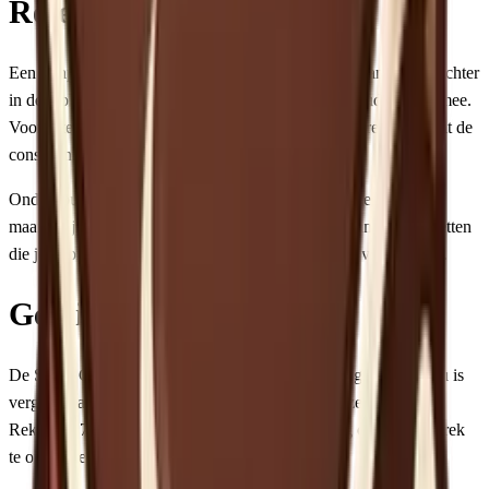
Retentie en onderhoud
Een minpunt is de retentie: er blijft gemiddeld 1-2 gram koffie achter
in de molen. Bij elke keer malen krijg je dus deels oude koffie mee.
Voor filterkoffie maakt dit weinig uit, maar voor espresso kan dit de
consistentie beïnvloeden.
Onderhoud is eenvoudig: wekelijks de opvangbak legen,
maandelijks de bramen borstelen. Sage verkoopt reinigingstabletten
die je door de molen kunt draaien om koffie-olie te verwijderen.
Geluidsniveau
De Smart Grinder Pro is niet de stilste molen. Het geluidsniveau is
vergelijkbaar met andere elektrische molens in deze prijsklasse.
Reken op 70-80 decibel tijdens het malen, genoeg om een gesprek
te onderbreken.