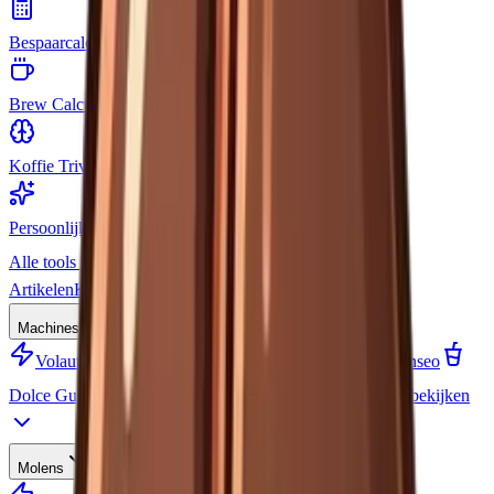
Bespaarcalculator
Hoeveel bespaar je thuis?
Brew Calculator
Perfecte koffie/water ratio
Koffie Trivia
Test je koffiekennis
Persoonlijkheidstest
Welke koffie ben jij?
Alle tools bekijken
Artikelen
Koffiesoorten
Machines
Volautomaten
Pistonmachines
Nespresso
Senseo
Dolce Gusto
Filterkoffie
Vergelijken
Alle machines bekijken
Molens