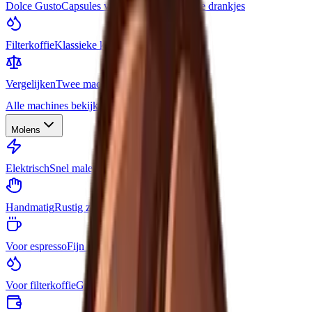
Dolce Gusto
Capsules voor veel verschillende drankjes
Filterkoffie
Klassieke kan koffie
Vergelijken
Twee machines naast elkaar
Alle machines bekijken
Molens
Elektrisch
Snel malen met een druk op de knop
Handmatig
Rustig zelf malen
Voor espresso
Fijn en consistent maalwerk
Voor filterkoffie
Grover maalwerk voor pour-over